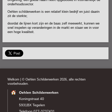
onderhoudssector.
Oehlen schilderwerken is een relatief klein bedrijf en juist daarin
zit de sterkte;
doordat de lijnen kort zijn en de baas zelf meewerkt, kunnen we
snel inspelen op veranderingen in de markt en staan we in voor
een hoge kwaliteit.
Welkom
| © Oehlen Schilderwerken 2026, alle rechten
voorbehouden.
Oehlen Schilderwerken
Koningstraat 40
5931BX Tegelen
Telefoon 077-3737431